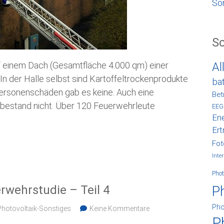
So
S
f einem Dach (Gesamtfläche 4.000 qm) einer
Al
In der Halle selbst sind Kartoffeltrockenprodukte
ba
Personenschäden gab es keine. Auch eine
Bet
bestand nicht. Über 120 Feuerwehrleute
EEG
Ene
Ert
Fot
Inter
Phot
rwehrstudie – Teil 4
P
Pho
Photovoltaik-Sonstiges
Keine Kommentare
P