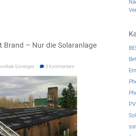
Na
Ver
Ka
t Brand – Nur die Solaranlage
BE
Bet
voltaik-Sonstiges
3 Kommentare
Em
Ph
Ph
PV
So
so