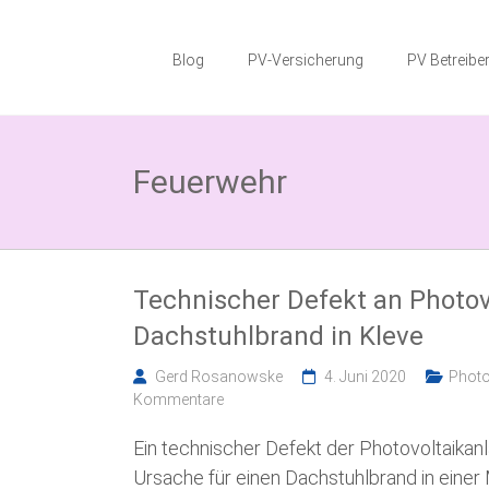
Zum
Photovoltaik
Inhalt
springen
Blog
PV-Versicherung
PV Betreiber
Blog
Wissenswertes
zum
Feuerwehr
Thema
Photovoltaikversicherung,
Solarparkversicherung
und
BESS
Versicherung
Technischer Defekt an Photov
Dachstuhlbrand in Kleve
Gerd Rosanowske
4. Juni 2020
Photo
Kommentare
Ein technischer Defekt der Photovoltaikan
Ursache für einen Dachstuhlbrand in einer 