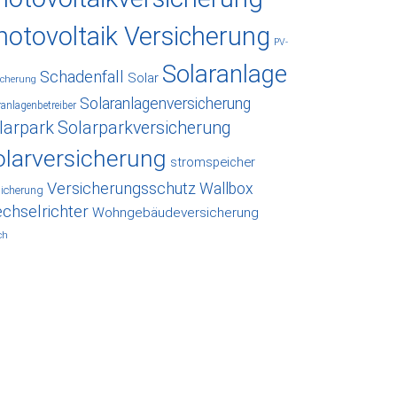
hotovoltaik Versicherung
PV-
Solaranlage
Schadenfall
Solar
icherung
Solaranlagenversicherung
ranlagenbetreiber
larpark
Solarparkversicherung
olarversicherung
stromspeicher
Versicherungsschutz
Wallbox
sicherung
chselrichter
Wohngebäudeversicherung
ch