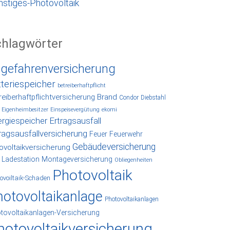
nstiges-Photovoltaik
chlagwörter
lgefahrenversicherung
tteriespeicher
betreiberhaftpflicht
reiberhaftpflichtversicherung
Brand
Condor
Diebstahl
Eigenheimbesitzer
Einspeisevergütung
ekomi
rgiespeicher
Ertragsausfall
ragsausfallversicherung
Feuer
Feuerwehr
Gebäudeversicherung
ovoltaikversicherung
Ladestation
Montageversicherung
Obliegenheiten
Photovoltaik
ovoiltaik-Schaden
hotovoltaikanlage
Photovoltaikanlagen
tovoltaikanlagen-Versicherung
hotovoltaikversicherung