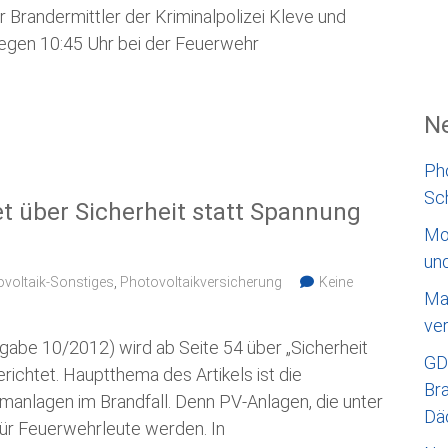
 Brandermittler der Kriminalpolizei Kleve und
gegen 10:45 Uhr bei der Feuerwehr
Ne
Ph
Sc
t über Sicherheit statt Spannung
Mo
un
voltaik-Sonstiges
,
Photovoltaikversicherung
Keine
Ma
ve
gabe 10/2012) wird ab Seite 54 über „Sicherheit
GD
richtet. Hauptthema des Artikels ist die
Bra
manlagen im Brandfall. Denn PV-Anlagen, die unter
Dä
für Feuerwehrleute werden. In