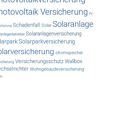
hotovoltaik Versicherung
PV-
Solaranlage
Schadenfall
Solar
icherung
Solaranlagenversicherung
ranlagenbetreiber
larpark
Solarparkversicherung
olarversicherung
stromspeicher
Versicherungsschutz
Wallbox
sicherung
chselrichter
Wohngebäudeversicherung
ch