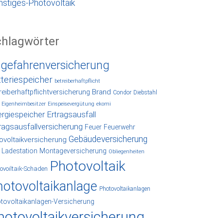
nstiges-Photovoltaik
chlagwörter
lgefahrenversicherung
tteriespeicher
betreiberhaftpflicht
reiberhaftpflichtversicherung
Brand
Condor
Diebstahl
Eigenheimbesitzer
Einspeisevergütung
ekomi
rgiespeicher
Ertragsausfall
ragsausfallversicherung
Feuer
Feuerwehr
Gebäudeversicherung
ovoltaikversicherung
Ladestation
Montageversicherung
Obliegenheiten
Photovoltaik
ovoiltaik-Schaden
hotovoltaikanlage
Photovoltaikanlagen
tovoltaikanlagen-Versicherung
hotovoltaikversicherung