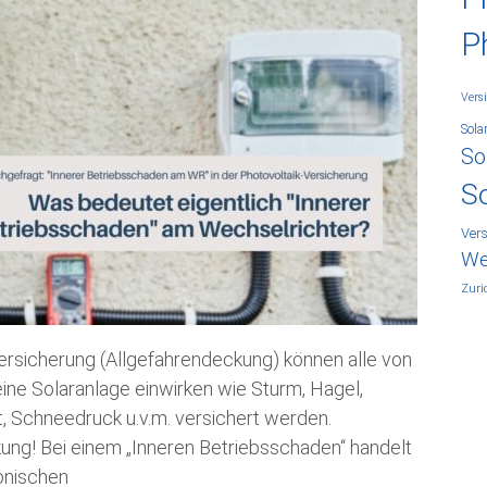
P
Vers
Sola
So
S
Ver
We
Zuri
ersicherung (Allgefahrendeckung) können alle von
ine Solaranlage einwirken wie Sturm, Hagel,
st, Schneedruck u.v.m. versichert werden.
ung! Bei einem „Inneren Betriebsschaden“ handelt
onischen