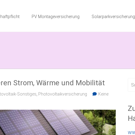
haftpflicht
PV Montageversicherung
Solarparkversicherung
eren Strom, Wärme und Mobilität
ovoltaik-Sonstiges
,
Photovoltaikversicherung
Keine
Zu
Ha
ww