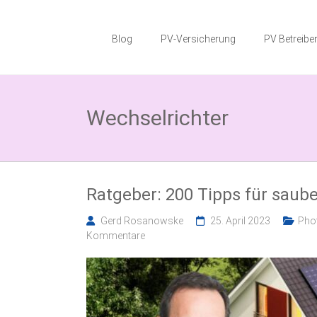
Zum
Photovoltaik
Inhalt
springen
Blog
PV-Versicherung
PV Betreiber
Blog
Wissenswertes
zum
Wechselrichter
Thema
Photovoltaikversicherung,
Solarparkversicherung
und
BESS
Versicherung
Ratgeber: 200 Tipps für saub
Gerd Rosanowske
25. April 2023
Phot
Kommentare