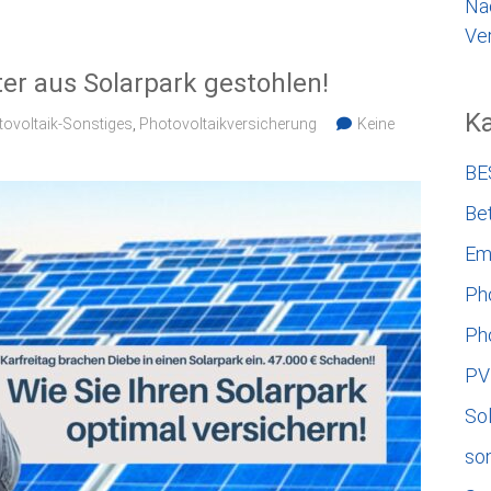
Na
Ver
er aus Solarpark gestohlen!
Ka
ovoltaik-Sonstiges
,
Photovoltaikversicherung
Keine
BE
Bet
Em
Ph
Ph
PV
So
so