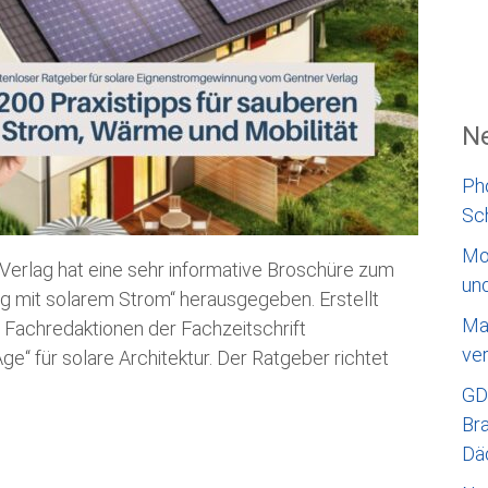
Ne
Ph
Sc
Mo
 Verlag hat eine sehr informative Broschüre zum
un
g mit solarem Strom“ herausgegeben. Erstellt
Ma
Fachredaktionen der Fachzeitschrift
ve
ge“ für solare Architektur. Der Ratgeber richtet
GD
Bra
Dä