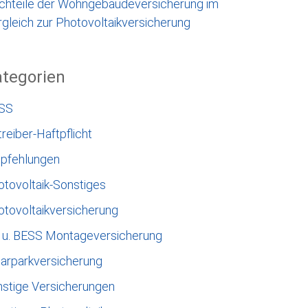
chteile der Wohngebäudeversicherung im
gleich zur Photovoltaikversicherung
tegorien
SS
reiber-Haftpflicht
pfehlungen
otovoltaik-Sonstiges
otovoltaikversicherung
 u. BESS Montageversicherung
larparkversicherung
nstige Versicherungen