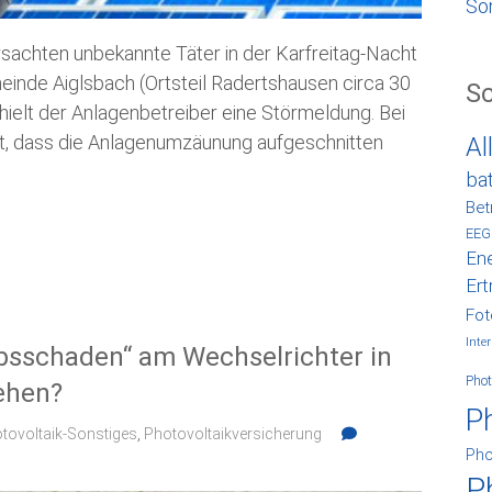
So
achten unbekannte Täter in der Karfreitag-Nacht
meinde Aiglsbach (Ortsteil Radertshausen circa 30
S
hielt der Anlagenbetreiber eine Störmeldung. Bei
lt, dass die Anlagenumzäunung aufgeschnitten
Al
ba
Bet
EEG
Ene
Ert
Fot
Inter
ebsschaden“ am Wechselrichter in
Phot
ehen?
P
tovoltaik-Sonstiges
,
Photovoltaikversicherung
Pho
P