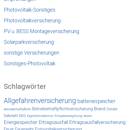
Photovoltaik-Sonstiges
Photovoltaikversicherung
PV u. BESS Montageversicherung
Solarparkversicherung
sonstige Versicherungen
Sonstiges-Photovoltaik
Schlagwörter
Allgefahrenversicherung
batteriespeicher
Betreiberhaftpflichtversicherung
Brand
Condor
betreiberhaftpflicht
EEG
Diebstahl
Eigenheimbesitzer
Einspeisevergütung
ekomi
Energiespeicher
Ertragsausfall
Ertragsausfallversicherung
Fotovoltaikversicherung
Feuer
Feuerwehr