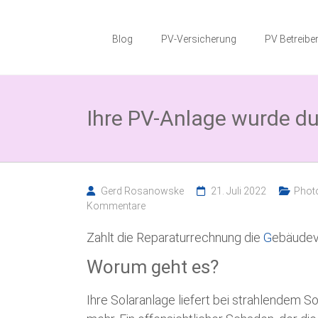
Zum
Photovoltaik
Inhalt
springen
Blog
PV-Versicherung
PV Betreiber
Blog
Wissenswertes
zum
Ihre PV-Anlage wurde du
Thema
Photovoltaikversicherung,
Solarparkversicherung
und
BESS
Versicherung
Gerd Rosanowske
21. Juli 2022
Photo
Kommentare
Zahlt die Reparaturrechnung die
G
ebäudev
Worum geht es?
Ihre Solaranlage liefert bei strahlendem 