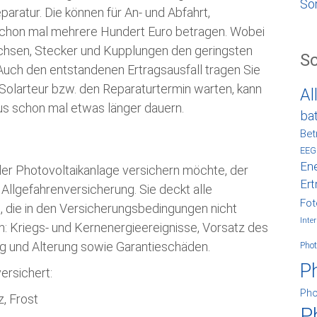
So
paratur. Die können für An- und Abfahrt,
chon mal mehrere Hundert Euro betragen. Wobei
uchsen, Stecker und Kupplungen den geringsten
S
uch den entstandenen Ertragsausfall tragen Sie
 Solarteur bzw. den Reparaturtermin warten, kann
Al
us schon mal etwas länger dauern.
ba
Bet
EEG
Ene
er Photovoltaikanlage versichern möchte, der
Ert
 Allgefahrenversicherung. Sie deckt alle
Fot
, die in den Versicherungsbedingungen nicht
Inter
n: Kriegs- und Kernenergieereignisse, Vorsatz des
g und Alterung sowie Garantieschäden.
Phot
P
ersichert:
Pho
z, Frost
P