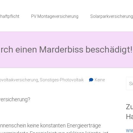
haftpflicht
PV Montageversicherung
Solarparkversicherung
rch einen Marderbiss beschädigt!
voltaikversicherung
,
Sonstiges-Photovoltaik
Keine
ersicherung?
Zu
Ha
Sonnenschein keine konstanten Energieerträge
ww