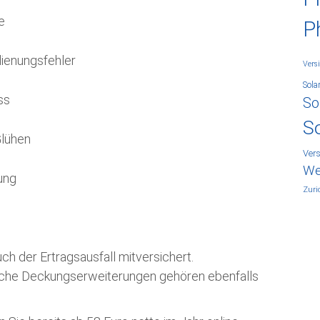
e
P
dienungsfehler
Vers
Sola
ss
So
S
Glühen
Ver
We
ung
Zuri
h der Ertragsausfall mitversichert.
eiche Deckungserweiterungen gehören ebenfalls