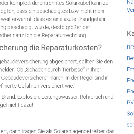
Na
oder komplett durchtrenntes Solarkabel kann zu
Ver
möglich, dass ein beschädigtes bzw. nicht mehr
o weit erwärmt, dass es eine akute Brandgefahr
itung beschädigt wurde, desto größer der
Ka
höher natürlich die Reparaturrechnung.
cherung die Reparaturkosten?
BE
Bet
gebäudeversicherung abgesichert, sollten Sie den
Em
elden. Ob „Schäden durch Tierbisse“ in Ihrer
m Gebäudeversicherer klären. In der Regel sind in
Ph
inierte Gefahren versichert wie:
Ph
n, Brand, Explosion, Leitungswasser, Rohrbruch und
PV
gel nicht dazu!
So
so
chert, dann tragen Sie als Solaranlagenbetreiber das