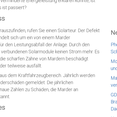
 verminderte Energieleistung erklären könnte, ist
 ist passiert?
ss
auszufinden, rufen Sie einen Solarteur. Der Defekt
Ne
andelt sich um ein von einem Marder
ür den Leistungsabfall der Anlage. Durch den
Ph
he verbundenen Solarmodule keinen Strom mehr. Es
Sc
ch die scharfen Zähne von Mardern beschädigt
Mo
r teilweise ausfällt.
un
aus dem Kraftfahrzeugbereich. Jährlich werden
Ma
derschäden gemeldet. Die jährlichen
ve
enaue Zahlen zu Schäden, die Marder an
GD
kannt.
Bra
es
Dä