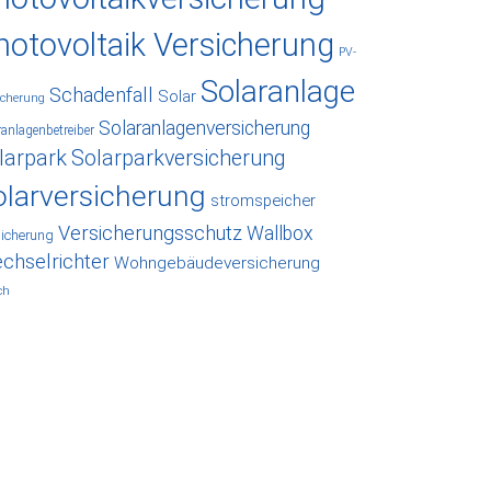
hotovoltaik Versicherung
PV-
Solaranlage
Schadenfall
Solar
icherung
Solaranlagenversicherung
ranlagenbetreiber
larpark
Solarparkversicherung
olarversicherung
stromspeicher
Versicherungsschutz
Wallbox
sicherung
chselrichter
Wohngebäudeversicherung
ch