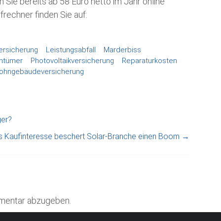
Sie bereits ab 58 Euro netto im Jahr online
rechner finden Sie auf:
rsicherung
Leistungsabfall
Marderbiss
entümer
Photovoltaikversicherung
Reparaturkosten
ohngebäudeversicherung
ger?
s Kaufinteresse beschert Solar-Branche einen Boom
→
mentar abzugeben.