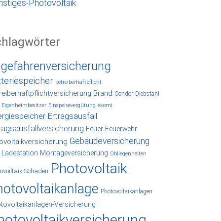
nstiges-Photovoltaik
chlagwörter
lgefahrenversicherung
tteriespeicher
betreiberhaftpflicht
reiberhaftpflichtversicherung
Brand
Condor
Diebstahl
Eigenheimbesitzer
Einspeisevergütung
ekomi
rgiespeicher
Ertragsausfall
ragsausfallversicherung
Feuer
Feuerwehr
Gebäudeversicherung
ovoltaikversicherung
Ladestation
Montageversicherung
Obliegenheiten
Photovoltaik
ovoiltaik-Schaden
hotovoltaikanlage
Photovoltaikanlagen
tovoltaikanlagen-Versicherung
hotovoltaikversicherung