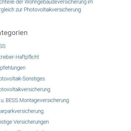
chteile der Wohngebäudeversicherung im
gleich zur Photovoltaikversicherung
tegorien
SS
reiber-Haftpflicht
pfehlungen
otovoltaik-Sonstiges
otovoltaikversicherung
 u. BESS Montageversicherung
larparkversicherung
nstige Versicherungen