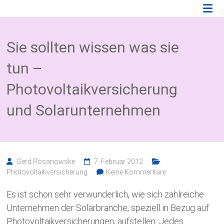
Zum
Photovoltaik
Inhalt
springen
Blog
Sie sollten wissen was sie
Wissenswertes
zum
tun –
Thema
Photovoltaikversicherung,
Photovoltaikversicherung
Solarparkversicherung
und
und Solarunternehmen
BESS
Versicherung
Gerd Rosanowske
7. Februar 2012
Photovoltaikversicherung
Keine Kommentare
Es ist schon sehr verwunderlich, wie sich zahlreiche
Unternehmen der Solarbranche, speziell in Bezug auf
Photovoltaikversicherungen, aufstellen. Jedes