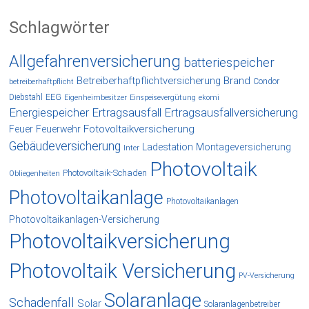
Schlagwörter
Allgefahrenversicherung
batteriespeicher
Betreiberhaftpflichtversicherung
Brand
Condor
betreiberhaftpflicht
EEG
Diebstahl
Eigenheimbesitzer
Einspeisevergütung
ekomi
Energiespeicher
Ertragsausfall
Ertragsausfallversicherung
Fotovoltaikversicherung
Feuer
Feuerwehr
Gebäudeversicherung
Ladestation
Montageversicherung
Inter
Photovoltaik
Photovoiltaik-Schaden
Obliegenheiten
Photovoltaikanlage
Photovoltaikanlagen
Photovoltaikanlagen-Versicherung
Photovoltaikversicherung
Photovoltaik Versicherung
PV-Versicherung
Solaranlage
Schadenfall
Solar
Solaranlagenbetreiber