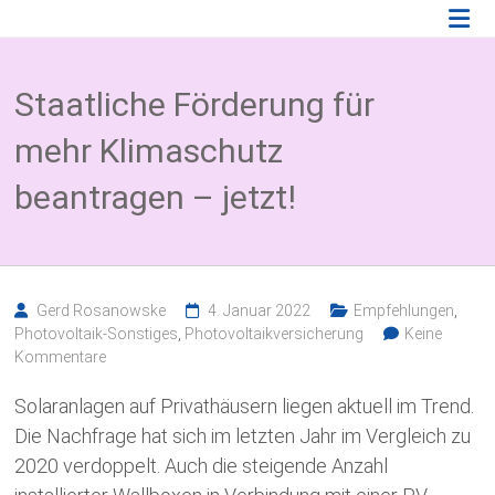
Zum
Photovoltaik
Inhalt
springen
Blog
Staatliche Förderung für
Wissenswertes
zum
mehr Klimaschutz
Thema
Photovoltaikversicherung,
beantragen – jetzt!
Solarparkversicherung
und
BESS
Versicherung
Gerd Rosanowske
4. Januar 2022
Empfehlungen
,
Photovoltaik-Sonstiges
,
Photovoltaikversicherung
Keine
Kommentare
Solaranlagen auf Privathäusern liegen aktuell im Trend.
Die Nachfrage hat sich im letzten Jahr im Vergleich zu
2020 verdoppelt. Auch die steigende Anzahl