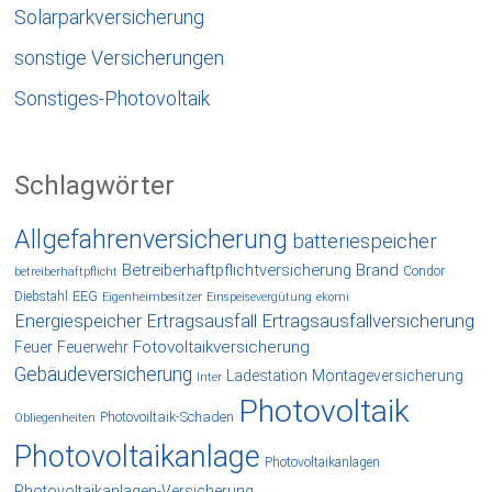
Solarparkversicherung
sonstige Versicherungen
Sonstiges-Photovoltaik
Schlagwörter
Allgefahrenversicherung
batteriespeicher
Betreiberhaftpflichtversicherung
Brand
Condor
betreiberhaftpflicht
EEG
Diebstahl
Eigenheimbesitzer
Einspeisevergütung
ekomi
Energiespeicher
Ertragsausfall
Ertragsausfallversicherung
Fotovoltaikversicherung
Feuer
Feuerwehr
Gebäudeversicherung
Ladestation
Montageversicherung
Inter
Photovoltaik
Photovoiltaik-Schaden
Obliegenheiten
Photovoltaikanlage
Photovoltaikanlagen
Photovoltaikanlagen-Versicherung