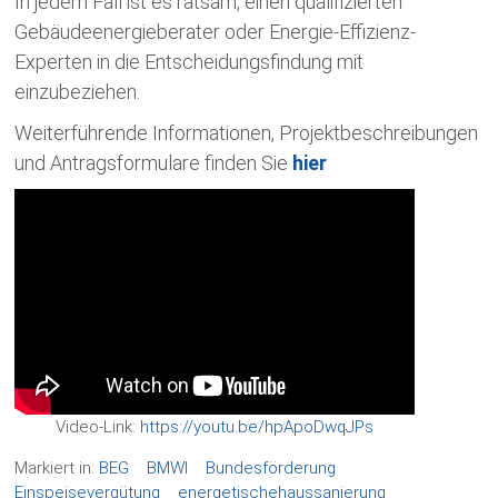
In jedem Fall ist es ratsam, einen qualifizierten
Gebäudeenergieberater oder Energie-Effizienz-
Experten in die Entscheidungsfindung mit
einzubeziehen.
Weiterführende Informationen, Projektbeschreibungen
und Antragsformulare finden Sie
hier
Video-Link:
https://youtu.be/hpApoDwqJPs
Markiert in:
BEG
BMWI
Bundesförderung
Einspeisevergütung
energetischehaussanierung