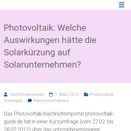
Zum
Photovoltaik
Inhalt
springen
Blog
Photovoltaik: Welche
Wissenswertes
zum
Auswirkungen hätte die
Thema
Photovoltaikversicherung,
Solarkürzung auf
Solarparkversicherung
und
Solarunternehmen?
BESS
Versicherung
Gerd Rosanowske
1. März 2012
Photovoltaik-
Sonstiges
Keine Kommentare
Das Photovoltaik-Nachrichtenportal photovoltaik-
guide.de hat in einer Kurzumfrage (vom 27.02. bis
28.02.2012) über das unternehmenseigene