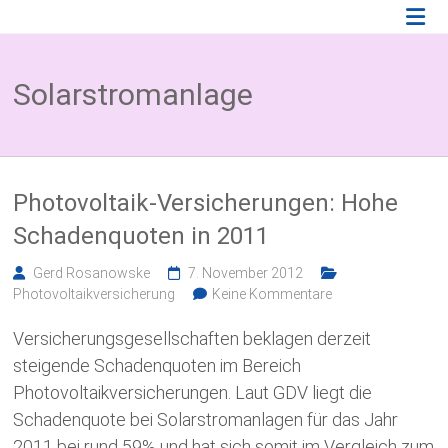
Zum
Photovoltaik
Inhalt
springen
Blog
Solarstromanlage
Wissenswertes
zum
Thema
Photovoltaikversicherung,
Solarparkversicherung
Photovoltaik-Versicherungen: Hohe
und
BESS
Schadenquoten in 2011
Versicherung
Gerd Rosanowske
7. November 2012
Photovoltaikversicherung
Keine Kommentare
Versicherungsgesellschaften beklagen derzeit
steigende Schadenquoten im Bereich
Photovoltaikversicherungen. Laut GDV liegt die
Schadenquote bei Solarstromanlagen für das Jahr
2011 bei rund 59% und hat sich somit im Vergleich zum