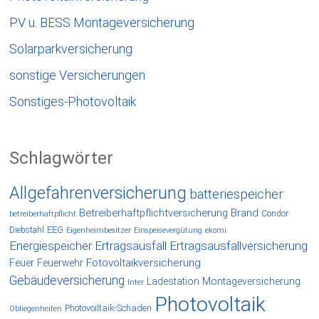
PV u. BESS Montageversicherung
Solarparkversicherung
sonstige Versicherungen
Sonstiges-Photovoltaik
Schlagwörter
Allgefahrenversicherung
batteriespeicher
Betreiberhaftpflichtversicherung
Brand
Condor
betreiberhaftpflicht
EEG
Diebstahl
Eigenheimbesitzer
Einspeisevergütung
ekomi
Energiespeicher
Ertragsausfall
Ertragsausfallversicherung
Fotovoltaikversicherung
Feuer
Feuerwehr
Gebäudeversicherung
Ladestation
Montageversicherung
Inter
Photovoltaik
Photovoiltaik-Schaden
Obliegenheiten