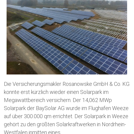
Die Versicherungsmakler Rosanowske GmbH & Co. KG
konnte erst kürzlich wieder einen Solarpark im
Megawattbereich versichern. Der 14,062 MWp
Solarpark der BaySolar AG wurde im Flughafen Weeze
auf über 300.000 qm errichtet. Der Solarpark in Weeze
gehört zu den größten Solarkraftwerken in Nordrhein-
Westfalen inmitten eines