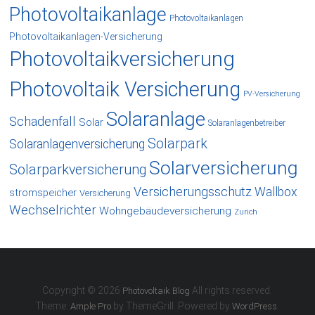
Photovoltaikanlage
Photovoltaikanlagen
Photovoltaikanlagen-Versicherung
Photovoltaikversicherung
Photovoltaik Versicherung
PV-Versicherung
Solaranlage
Schadenfall
Solar
Solaranlagenbetreiber
Solarpark
Solaranlagenversicherung
Solarversicherung
Solarparkversicherung
Versicherungsschutz
Wallbox
stromspeicher
Versicherung
Wechselrichter
Wohngebäudeversicherung
Zurich
Copyright © 2026
All rights reserved.
Photovoltaik Blog
Theme:
by ThemeGrill. Powered by
.
Ample Pro
WordPress