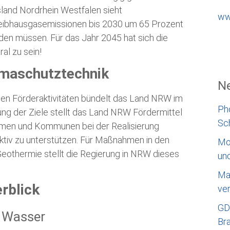
land Nordrhein Westfalen sieht
ww
reibhausgasemissionen bis 2030 um 65 Prozent
den müssen. Für das Jahr 2045 hat sich die
l zu sein!
limaschutztechnik
Ne
chen Förderaktivitäten bündelt das Land NRW im
Ph
ng der Ziele stellt das Land NRW Fördermittel
Sc
ehmen und Kommunen bei der Realisierung
aktiv zu unterstützen. Für Maßnahmen in den
Mo
eothermie stellt die Regierung in NRW dieses
un
Ma
rblick
ve
GD
u Wasser
Bra