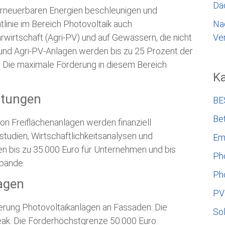
Dä
erneuerbaren Energien beschleunigen und
linie im Bereich Photovoltaik auch
Na
rwirtschaft (Agri-PV) und auf Gewässern, die nicht
Ver
 und Agri-PV-Anlagen werden bis zu 25 Prozent der
 Die maximale Förderung in diesem Bereich
Ka
stungen
BE
Bet
n Freiflächenanlagen werden finanziell
studien, Wirtschaftlichkeitsanalysen und
Em
en bis zu 35.000 Euro für Unternehmen und bis
Ph
bände.
Ph
agen
PV
erung Photovoltaikanlagen an Fassaden. Die
So
eak. Die Förderhöchstgrenze 50.000 Euro.