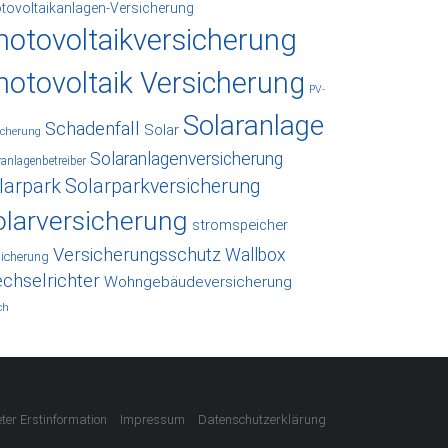
tovoltaikanlagen-Versicherung
hotovoltaikversicherung
hotovoltaik Versicherung
PV-
Solaranlage
Schadenfall
Solar
icherung
Solaranlagenversicherung
ranlagenbetreiber
larpark
Solarparkversicherung
olarversicherung
stromspeicher
Versicherungsschutz
Wallbox
sicherung
chselrichter
Wohngebäudeversicherung
ch
ter Erstinformation
Impressum
Datenschutzerklärung