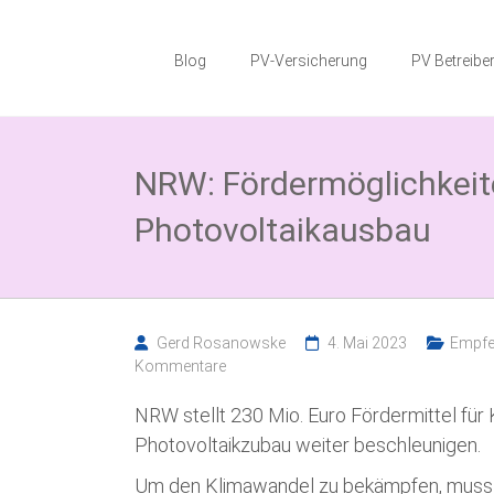
Zum
Photovoltaik
Inhalt
springen
Blog
PV-Versicherung
PV Betreiber
Blog
Wissenswertes
zum
NRW: Fördermöglichkeit
Thema
Photovoltaikversicherung,
Solarparkversicherung
Photovoltaikausbau
und
BESS
Versicherung
Gerd Rosanowske
4. Mai 2023
Empfe
Kommentare
NRW stellt 230 Mio. Euro Fördermittel für 
Photovoltaikzubau weiter beschleunigen.
Um den Klimawandel zu bekämpfen, muss 