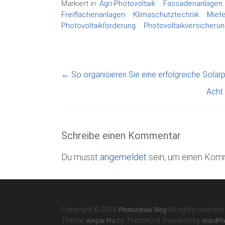
Markiert in:
Agri-Photovoltaik
Fassadenanlagen
Freiflächenanlagen
Klimaschutztechnik
Miet
Photovoltaikförderung
Photovoltaikversicherun
←
So organisieren Sie eine erfolgreiche Solarp
Acht 
Schreibe einen Kommentar
Du musst
angemeldet
sein, um einen Kom
Copyright © 2026
All rights reserved
Photovoltaik Blog
Theme:
by ThemeGrill. Powered by
Ample Pro
WordPr