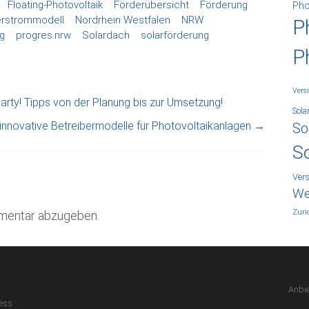
Floating-Photovoltaik
Förderübersicht
Förderung
Pho
erstrommodell
Nordrhein Westfalen
NRW
P
g
progres.nrw
Solardach
solarförderung
P
Vers
arty! Tipps von der Planung bis zur Umsetzung!
Sola
innovative Betreibermodelle für Photovoltaikanlagen
→
So
S
Ver
We
Zuri
mentar abzugeben.
.
Anbie
.
ess