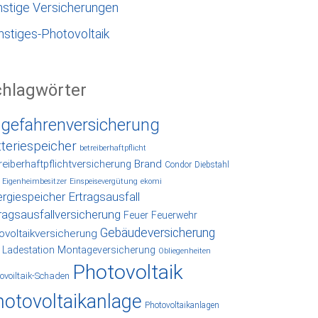
nstige Versicherungen
nstiges-Photovoltaik
chlagwörter
lgefahrenversicherung
tteriespeicher
betreiberhaftpflicht
reiberhaftpflichtversicherung
Brand
Condor
Diebstahl
Eigenheimbesitzer
Einspeisevergütung
ekomi
rgiespeicher
Ertragsausfall
ragsausfallversicherung
Feuer
Feuerwehr
Gebäudeversicherung
ovoltaikversicherung
Ladestation
Montageversicherung
Obliegenheiten
Photovoltaik
ovoiltaik-Schaden
hotovoltaikanlage
Photovoltaikanlagen