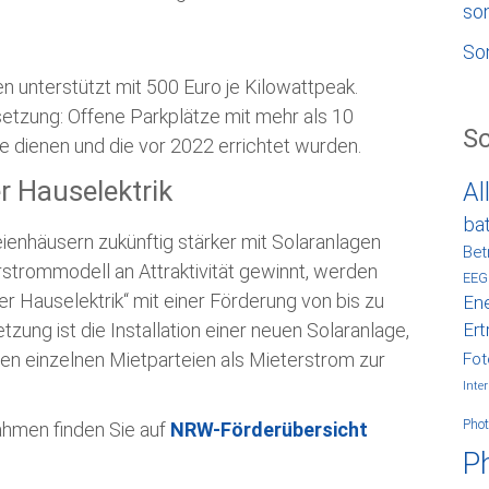
so
So
 unterstützt mit 500 Euro je Kilowattpeak.
etzung: Offene Parkplätze mit mehr als 10
S
 dienen und die vor 2022 errichtet wurden.
r Hauselektrik
Al
ba
nhäusern zukünftig stärker mit Solaranlagen
Bet
strommodell an Attraktivität gewinnt, werden
EEG
 Hauselektrik“ mit einer Förderung von bis zu
Ene
tzung ist die Installation einer neuen Solaranlage,
Ert
n einzelnen Mietparteien als Mieterstrom zur
Fot
Inter
Phot
ahmen finden Sie auf
NRW-Förderübersicht
P