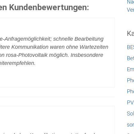
Na
ten Kundenbewertungen:
Ver
Ka
ne-Anfragemöglichkeit; schnelle Bearbeitung
itere Kommunikation waren ohne Wartezeiten
BE
on rosa-Photovoltaik möglich. Insbesondere
Bet
iterempfehlen.
Em
Ph
Ph
PV
So
so