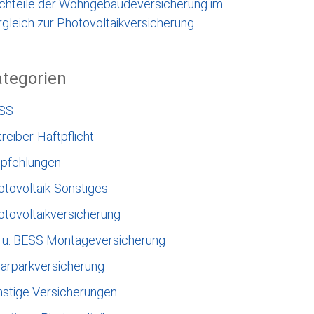
chteile der Wohngebäudeversicherung im
gleich zur Photovoltaikversicherung
tegorien
SS
reiber-Haftpflicht
pfehlungen
otovoltaik-Sonstiges
otovoltaikversicherung
 u. BESS Montageversicherung
larparkversicherung
nstige Versicherungen