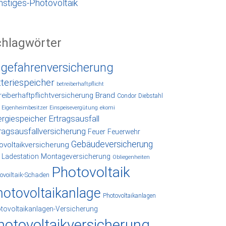
nstiges-Photovoltaik
chlagwörter
lgefahrenversicherung
tteriespeicher
betreiberhaftpflicht
reiberhaftpflichtversicherung
Brand
Condor
Diebstahl
Eigenheimbesitzer
Einspeisevergütung
ekomi
rgiespeicher
Ertragsausfall
ragsausfallversicherung
Feuer
Feuerwehr
Gebäudeversicherung
ovoltaikversicherung
Ladestation
Montageversicherung
Obliegenheiten
Photovoltaik
ovoiltaik-Schaden
hotovoltaikanlage
Photovoltaikanlagen
tovoltaikanlagen-Versicherung
hotovoltaikversicherung