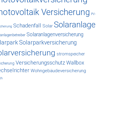
hotovoltaik Versicherung
PV-
Solaranlage
Schadenfall
Solar
icherung
Solaranlagenversicherung
ranlagenbetreiber
larpark
Solarparkversicherung
olarversicherung
stromspeicher
Versicherungsschutz
Wallbox
sicherung
chselrichter
Wohngebäudeversicherung
ch