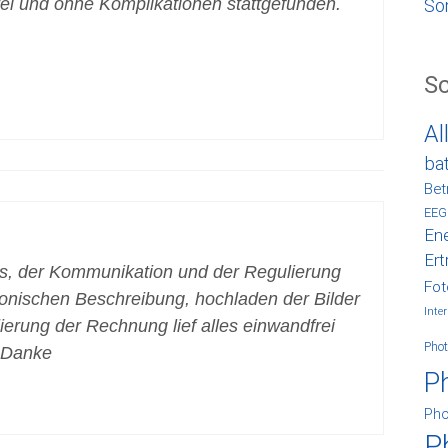
ei und ohne Komplikationen stattgefunden.
So
S
Al
ba
Bet
EEG
Ene
Ert
es, der Kommunikation und der Regulierung
Fot
tronischen Beschreibung, hochladen der Bilder
Inter
erung der Rechnung lief alles einwandfrei
Phot
. Danke
P
Pho
P