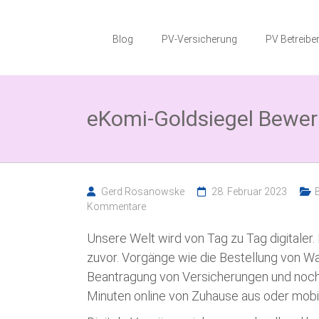
Zum
Photovoltaik
Inhalt
springen
Blog
PV-Versicherung
PV Betreiber
Blog
Wissenswertes
zum
eKomi-Goldsiegel Bewert
Thema
Photovoltaikversicherung,
Solarparkversicherung
und
BESS
Versicherung
Gerd Rosanowske
28. Februar 2023
B
Kommentare
Unsere Welt wird von Tag zu Tag digitaler. 
zuvor. Vorgänge wie die Bestellung von Wa
Beantragung von Versicherungen und noch vi
Minuten online von Zuhause aus oder mobil