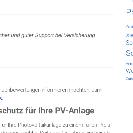
P
Vers
icher und guter Support bei Versicherung
Sola
So
S
Ver
We
Zuri
Kundenbewertungen informieren möchten, dann
k
:
schutz für Ihre PV-Anlage
ür Ihre Photovoltaikanlage zu einem fairen Preis
.de genau richtig! Seit über 15 Jahren sind wir als