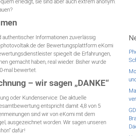
equem erledigt, sie sind aber auch extrem anonym.
rauen?
mmen
Ne
d authentischer Informationen zuverlässig
a-photovoltaik.de der Bewertungsplattform eKomi
Ph
ertungsdienstleister spiegelt die Erfahrungen,
Sc
en gemacht haben, real wieder. Bisher wurde
00-mal bewertet.
Mo
un
chnung – wir sagen „DANKE“
Ma
ng oder Kundenservice: Die aktuelle
ve
 Gesamtbewertung entspricht damit 4,8 von 5
GD
denmeinungen sind wir von eKomi mit dem
Bra
el, ausgezeichnet worden. Wir sagen unseren
Dä
hön“ dafür!