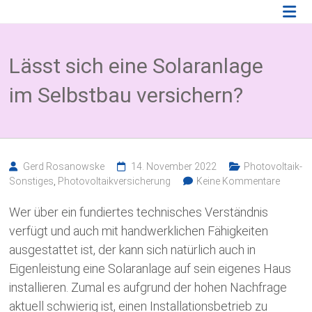
Zum
Photovoltaik
Inhalt
springen
Blog
Lässt sich eine Solaranlage
Wissenswertes
zum
im Selbstbau versichern?
Thema
Photovoltaikversicherung,
Solarparkversicherung
und
BESS
Versicherung
Gerd Rosanowske
14. November 2022
Photovoltaik-
Sonstiges
,
Photovoltaikversicherung
Keine Kommentare
Wer über ein fundiertes technisches Verständnis
verfügt und auch mit handwerklichen Fähigkeiten
ausgestattet ist, der kann sich natürlich auch in
Eigenleistung eine Solaranlage auf sein eigenes Haus
installieren. Zumal es aufgrund der hohen Nachfrage
aktuell schwierig ist, einen Installationsbetrieb zu