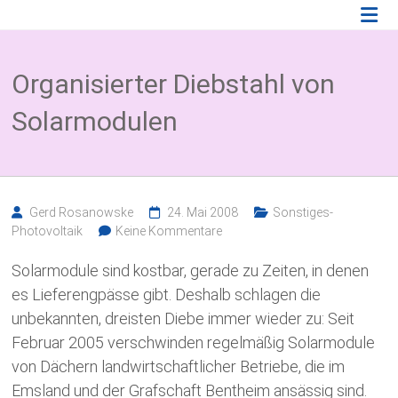
Zum
Photovoltaik
Inhalt
springen
Blog
Organisierter Diebstahl von
Wissenswertes
zum
Solarmodulen
Thema
Photovoltaikversicherung,
Solarparkversicherung
und
BESS
Versicherung
Gerd Rosanowske
24. Mai 2008
Sonstiges-
Photovoltaik
Keine Kommentare
Solarmodule sind kostbar, gerade zu Zeiten, in denen
es Lieferengpässe gibt. Deshalb schlagen die
unbekannten, dreisten Diebe immer wieder zu: Seit
Februar 2005 verschwinden regelmäßig Solarmodule
von Dächern landwirtschaftlicher Betriebe, die im
Emsland und der Grafschaft Bentheim ansässig sind.