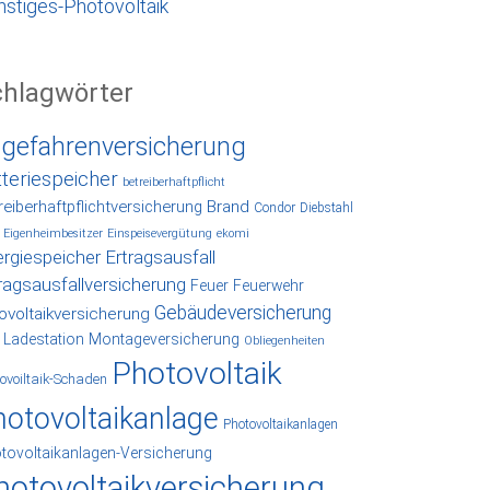
nstiges-Photovoltaik
chlagwörter
lgefahrenversicherung
tteriespeicher
betreiberhaftpflicht
reiberhaftpflichtversicherung
Brand
Condor
Diebstahl
Eigenheimbesitzer
Einspeisevergütung
ekomi
rgiespeicher
Ertragsausfall
ragsausfallversicherung
Feuer
Feuerwehr
Gebäudeversicherung
ovoltaikversicherung
Ladestation
Montageversicherung
Obliegenheiten
Photovoltaik
ovoiltaik-Schaden
hotovoltaikanlage
Photovoltaikanlagen
tovoltaikanlagen-Versicherung
hotovoltaikversicherung