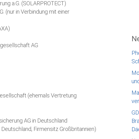
erung a.G. (SOLARPROTECT)
. (nur in Verbindung mit einer
AXA)
Ne
gesellschaft AG
Ph
Sc
Mo
un
Ma
esellschaft (ehemals Vertretung
ve
GD
sicherung AG in Deutschland
Bra
 Deutschland, Firmensitz Großbritannien)
Dä