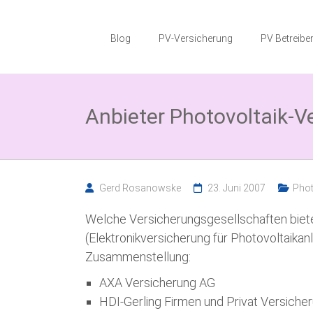
Zum
Photovoltaik
Inhalt
springen
Blog
PV-Versicherung
PV Betreiber
Blog
Wissenswertes
zum
Anbieter Photovoltaik-V
Thema
Photovoltaikversicherung,
Solarparkversicherung
und
BESS
Versicherung
Gerd Rosanowske
23. Juni 2007
Phot
Welche Versicherungsgesellschaften biete
(Elektronikversicherung für Photovoltaikan
Zusammenstellung:
AXA Versicherung AG
HDI-Gerling Firmen und Privat Versiche