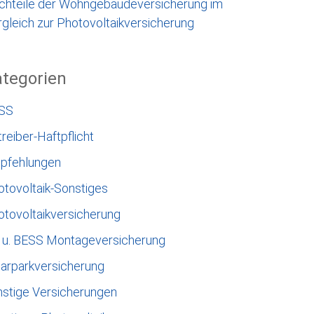
chteile der Wohngebäudeversicherung im
gleich zur Photovoltaikversicherung
tegorien
SS
reiber-Haftpflicht
pfehlungen
otovoltaik-Sonstiges
otovoltaikversicherung
 u. BESS Montageversicherung
larparkversicherung
nstige Versicherungen