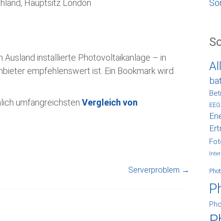
chland, Hauptsitz London
So
S
 Ausland installierte Photovoltaikanlage – in
Al
 Anbieter empfehlenswert ist. Ein Bookmark wird
ba
Bet
nlich umfangreichsten
Vergleich von
EEG
Ene
Ert
Fot
Inter
Serverproblem
→
Phot
P
Pho
P