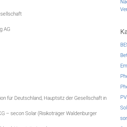
Na
Ver
sellschaft
ng AG
Ka
BE
Bet
Em
Ph
Ph
PV
ion für Deutschland, Hauptsitz der Gesellschaft in
So
G – secon Solar (Risikoträger Waldenburger
so