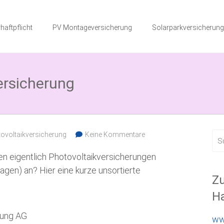
haftpflicht
PV Montageversicherung
Solarparkversicherung
ersicherung
ovoltaikversicherung
Keine Kommentare
n eigentlich Photovoltaikversicherungen
lagen) an? Hier eine kurze unsortierte
Zu
Ha
rung AG
ww