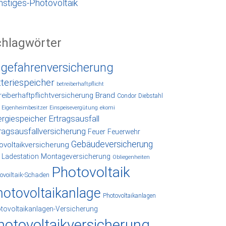
nstiges-Photovoltaik
chlagwörter
lgefahrenversicherung
tteriespeicher
betreiberhaftpflicht
reiberhaftpflichtversicherung
Brand
Condor
Diebstahl
Eigenheimbesitzer
Einspeisevergütung
ekomi
rgiespeicher
Ertragsausfall
ragsausfallversicherung
Feuer
Feuerwehr
Gebäudeversicherung
ovoltaikversicherung
Ladestation
Montageversicherung
Obliegenheiten
Photovoltaik
ovoiltaik-Schaden
hotovoltaikanlage
Photovoltaikanlagen
tovoltaikanlagen-Versicherung
hotovoltaikversicherung