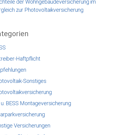
chteile der Wohngebäudeversicherung im
gleich zur Photovoltaikversicherung
tegorien
SS
reiber-Haftpflicht
pfehlungen
otovoltaik-Sonstiges
otovoltaikversicherung
 u. BESS Montageversicherung
larparkversicherung
nstige Versicherungen