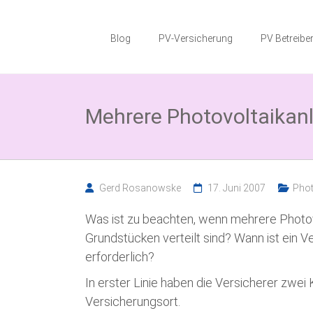
Zum
Photovoltaik
Inhalt
springen
Blog
PV-Versicherung
PV Betreiber
Blog
Wissenswertes
zum
Mehrere Photovoltaikan
Thema
Photovoltaikversicherung,
Solarparkversicherung
und
BESS
Versicherung
Gerd Rosanowske
17. Juni 2007
Phot
Was ist zu beachten, wenn mehrere Photov
Grundstücken verteilt sind? Wann ist ein 
erforderlich?
In erster Linie haben die Versicherer zwei 
Versicherungsort.