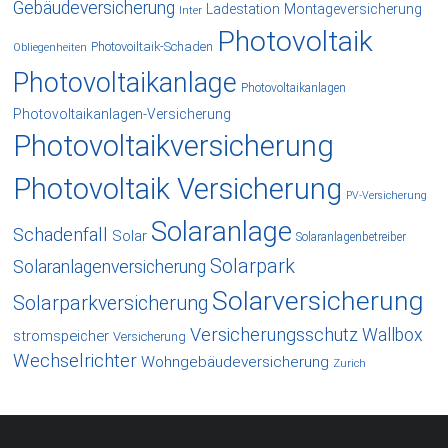
Gebäudeversicherung
Ladestation
Montageversicherung
Inter
Photovoltaik
Photovoiltaik-Schaden
Obliegenheiten
Photovoltaikanlage
Photovoltaikanlagen
Photovoltaikanlagen-Versicherung
Photovoltaikversicherung
Photovoltaik Versicherung
PV-Versicherung
Solaranlage
Schadenfall
Solar
Solaranlagenbetreiber
Solarpark
Solaranlagenversicherung
Solarversicherung
Solarparkversicherung
Versicherungsschutz
Wallbox
stromspeicher
Versicherung
Wechselrichter
Wohngebäudeversicherung
Zurich