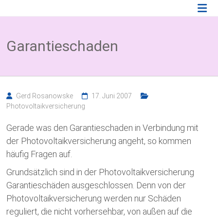
Zum
Photovoltaik
Inhalt
springen
Blog
Garantieschaden
Wissenswertes
zum
Thema
Photovoltaikversicherung,
Solarparkversicherung
Gerd Rosanowske
17. Juni 2007
und
BESS
Photovoltaikversicherung
Versicherung
Gerade was den Garantieschaden in Verbindung mit
der Photovoltaikversicherung angeht, so kommen
häufig Fragen auf.
Grundsätzlich sind in der Photovoltaikversicherung
Garantieschäden ausgeschlossen.
Denn von der
Photovoltaikversicherung werden nur Schäden
reguliert, die nicht vorhersehbar, von außen auf die