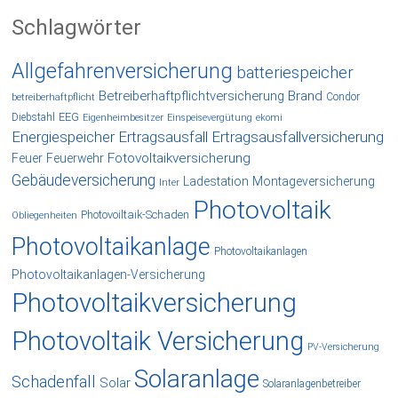
Schlagwörter
Allgefahrenversicherung
batteriespeicher
Betreiberhaftpflichtversicherung
Brand
Condor
betreiberhaftpflicht
EEG
Diebstahl
Eigenheimbesitzer
Einspeisevergütung
ekomi
Energiespeicher
Ertragsausfall
Ertragsausfallversicherung
Fotovoltaikversicherung
Feuer
Feuerwehr
Gebäudeversicherung
Ladestation
Montageversicherung
Inter
Photovoltaik
Photovoiltaik-Schaden
Obliegenheiten
Photovoltaikanlage
Photovoltaikanlagen
Photovoltaikanlagen-Versicherung
Photovoltaikversicherung
Photovoltaik Versicherung
PV-Versicherung
Solaranlage
Schadenfall
Solar
Solaranlagenbetreiber