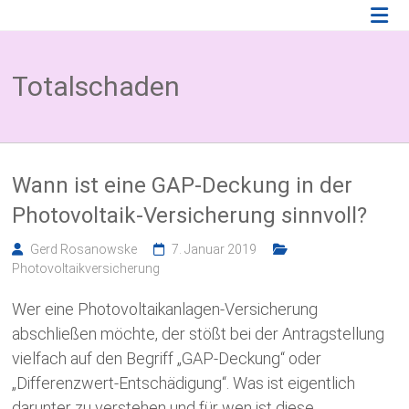
Zum
Photovoltaik
Inhalt
springen
Blog
Totalschaden
Wissenswertes
zum
Thema
Photovoltaikversicherung,
Solarparkversicherung
Wann ist eine GAP-Deckung in der
und
BESS
Photovoltaik-Versicherung sinnvoll?
Versicherung
Gerd Rosanowske
7. Januar 2019
Photovoltaikversicherung
Wer eine Photovoltaikanlagen-Versicherung
abschließen möchte, der stößt bei der Antragstellung
vielfach auf den Begriff „GAP-Deckung“ oder
„Differenzwert-Entschädigung“. Was ist eigentlich
darunter zu verstehen und für wen ist diese