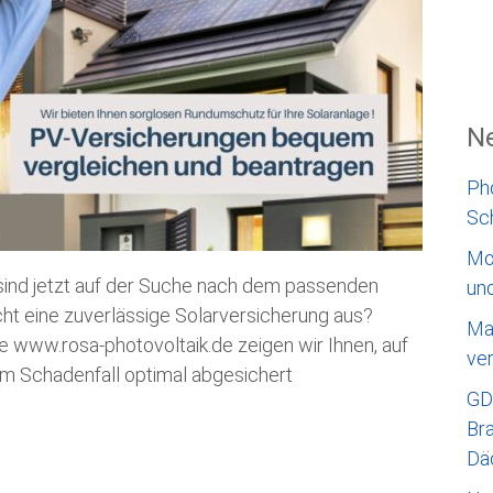
Ne
Ph
Sc
Mo
sind jetzt auf der Suche nach dem passenden
un
t eine zuverlässige Solarversicherung aus?
Ma
e www.rosa-photovoltaik.de zeigen wir Ihnen, auf
ve
im Schadenfall optimal abgesichert
GD
Bra
Dä