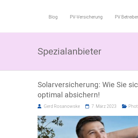
Zum
Photovoltaik
Inhalt
springen
Blog
PV-Versicherung
PV Betreiber
Blog
Wissenswertes
zum
Spezialanbieter
Thema
Photovoltaikversicherung,
Solarparkversicherung
und
BESS
Versicherung
Solarversicherung: Wie Sie s
optimal absichern!
Gerd Rosanowske
7. März 2023
Phot