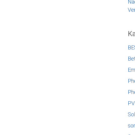
Na
Ver
Ka
BE
Bet
Em
Ph
Ph
PV
So
so