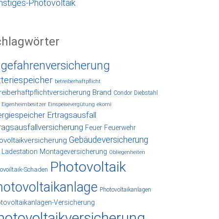
nstiges-Photovoltaik
chlagwörter
lgefahrenversicherung
tteriespeicher
betreiberhaftpflicht
reiberhaftpflichtversicherung
Brand
Condor
Diebstahl
Eigenheimbesitzer
Einspeisevergütung
ekomi
rgiespeicher
Ertragsausfall
ragsausfallversicherung
Feuer
Feuerwehr
Gebäudeversicherung
ovoltaikversicherung
Ladestation
Montageversicherung
Obliegenheiten
Photovoltaik
ovoiltaik-Schaden
hotovoltaikanlage
Photovoltaikanlagen
tovoltaikanlagen-Versicherung
hotovoltaikversicherung