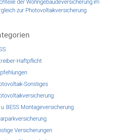
chteile der Wohngebäudeversicherung im
gleich zur Photovoltaikversicherung
tegorien
SS
reiber-Haftpflicht
pfehlungen
otovoltaik-Sonstiges
otovoltaikversicherung
 u. BESS Montageversicherung
larparkversicherung
nstige Versicherungen