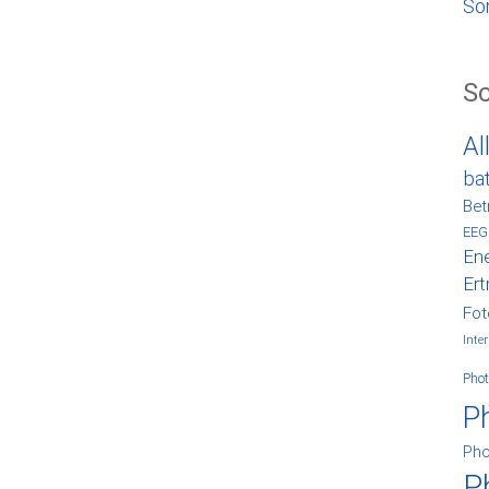
So
S
Al
ba
Bet
EEG
Ene
Ert
Fot
Inter
Phot
P
Pho
P