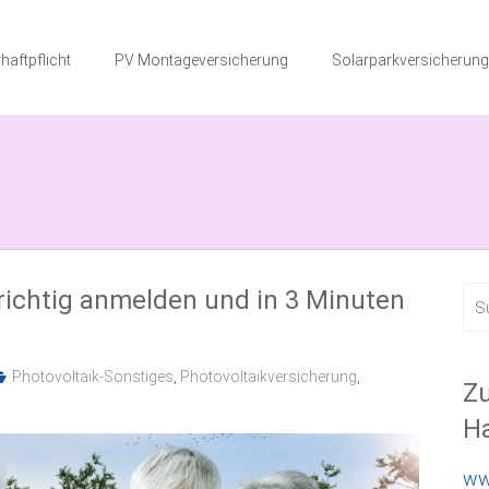
haftpflicht
PV Montageversicherung
Solarparkversicherung
t richtig anmelden und in 3 Minuten
Photovoltaik-Sonstiges
,
Photovoltaikversicherung
,
Zu
Ha
ww