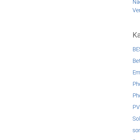
Na
Ver
Ka
BE
Bet
Em
Ph
Ph
PV
So
so