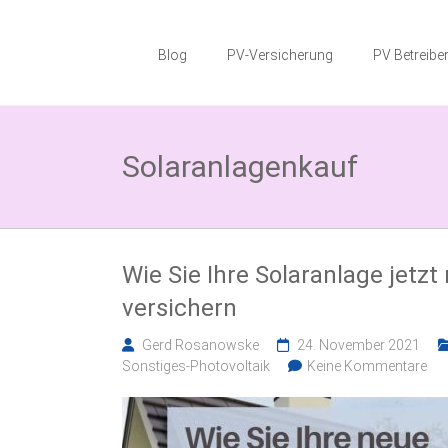
Zum
Photovoltaik
Inhalt
springen
Blog
PV-Versicherung
PV Betreiber
Blog
Wissenswertes
zum
Solaranlagenkauf
Thema
Photovoltaikversicherung,
Solarparkversicherung
und
BESS
Versicherung
Wie Sie Ihre Solaranlage jetz
versichern
Gerd Rosanowske
24. November 2021
Sonstiges-Photovoltaik
Keine Kommentare