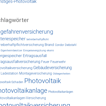
nstiges-Photovoltaik
chlagwörter
lgefahrenversicherung
tteriespeicher
betreiberhaftpflicht
reiberhaftpflichtversicherung
Brand
Condor
Diebstahl
Eigenheimbesitzer
Einspeisevergütung
ekomi
rgiespeicher
Ertragsausfall
ragsausfallversicherung
Feuer
Feuerwehr
Gebäudeversicherung
ovoltaikversicherung
Ladestation
Montageversicherung
Obliegenheiten
Photovoltaik
ovoiltaik-Schaden
hotovoltaikanlage
Photovoltaikanlagen
tovoltaikanlagen-Versicherung
hotovoltaikversicherung