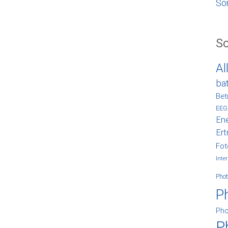
So
S
Al
ba
Bet
EEG
Ene
Ert
Fot
Inter
Phot
P
Pho
P