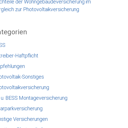
chteile der Wohngebäudeversicherung im
gleich zur Photovoltaikversicherung
tegorien
SS
reiber-Haftpflicht
pfehlungen
otovoltaik-Sonstiges
otovoltaikversicherung
 u. BESS Montageversicherung
larparkversicherung
nstige Versicherungen