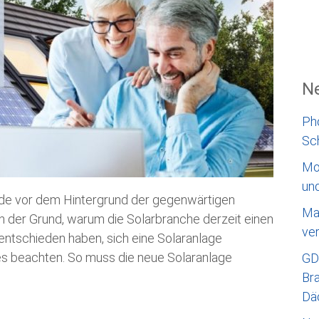
Ne
Ph
Sc
Mo
un
rade vor dem Hintergrund der gegenwärtigen
Ma
h der Grund, warum die Solarbranche derzeit einen
ve
entschieden haben, sich eine Solaranlage
ges beachten. So muss die neue Solaranlage
GD
Bra
Dä